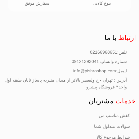
تنوع کالایی
سفارش موفق
ارتباط
با ما
تلفن:02166968651
شماره واتساپ:09121393041
ایمیل:info@pishroshop.com
آدرس : تهران - خ ولیعصر بالاتر از میدان منیریه پاساژ تابان طبقه اول
واحد۴ فروشگاه پیشرو
خدمات
مشتریان
کفش مناسب من
سوالات متداول شما
شرایط مرجوع کالا