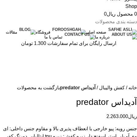
0
محصول
ریال
0
دسته بندی محصولات
صفحه اصلی
فروشگاه
مقالات
درباره ما
تماس با ما
ارسال رایگان برای تمام سفارشات 1.300 تومان
خانه
کفش والیبال
آدیداس predator
بازگشت به محصولات
آدیداس predator
ریال
2.263.000
جنس رویه: پیو خارجی با انعطاف پذیری بالا و مقاوم جنس داخلی: ای
وی آو پلی استر اسفنج دار زیره کفش: زیره tpu ایتالیایی دورنگ کفی