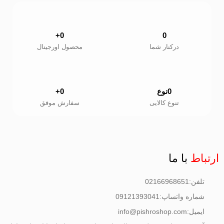
+
0
0
درکنار شما
محصول اورجینال
0
نوع
0
+
تنوع کالایی
سفارش موفق
ارتباط
با ما
تلفن:02166968651
شماره واتساپ:09121393041
ایمیل:info@pishroshop.com