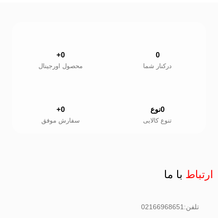
+
0
0
درکنار شما
محصول اورجینال
0
نوع
0
+
تنوع کالایی
سفارش موفق
ارتباط
با ما
تلفن:02166968651