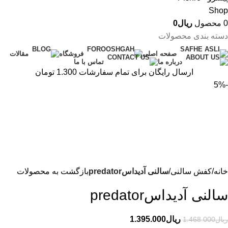
0
محصول
ریال
0
دسته بندی محصولات
صفحه اصلی
فروشگاه
مقالات
درباره ما
تماس با ما
ارسال رایگان برای تمام سفارشات 1.300 تومان
-5%
خانه
کفش سالنی
سالنی آدیداسpredator
بازگشت به محصولات
سالنی آدیداسpredator
ریال
1.395.000
ریال
1.468.000