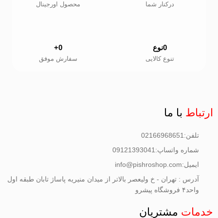
درکنار شما
محصول اورجینال
0
نوع
0
+
تنوع کالایی
سفارش موفق
ارتباط
با ما
تلفن:02166968651
شماره واتساپ:09121393041
ایمیل:info@pishroshop.com
آدرس : تهران - خ ولیعصر بالاتر از میدان منیریه پاساژ تابان طبقه اول
واحد۴ فروشگاه پیشرو
خدمات
مشتریان